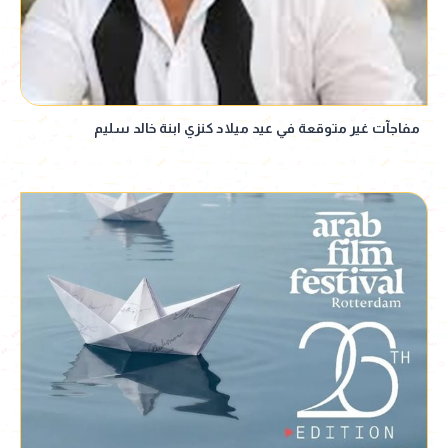
مفاجآت غير متوقعة في عيد ميلاد كنزي ابنة خالد سليم