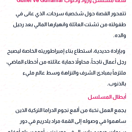
قصة مسلسل ورود وذنوب Güller ve Günahlar
تتمحور القصة حول شخصية سرحات، الذي عانى في
طفولته من تشتت العائلة وانهيارها المالي بعد رحيل
والده.
وبإرادة حديدية، استطاع بناء إمبراطوريته الخاصة ليصبح
رجل أعمال ناجحاً، محاولاً حماية عائلته من أخطاء الماضي،
ملتزماً بمبادئ الشرف والنزاهة وسط عالم مليء
بالذنوب.
أبطال المسلسل
يجمع العمل نخبة من ألمع نجوم الدراما التركية الذين
ساهموا في وصوله إلى القمة مراد يلدريم في دور
سرحات، جيمري بايسال في دور زينب، أحمد سراج أوغلو.