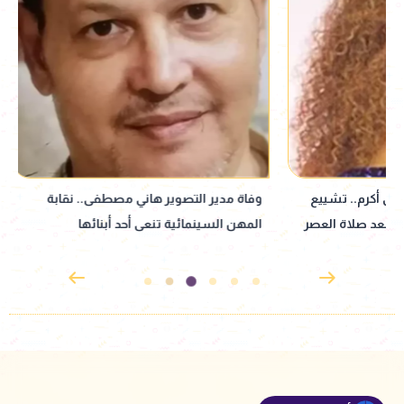
وفاة مدير التصوير هاني مصطفى.. نقابة
ثريا حلمي في ذكرى ر
المهن السينمائية تنعى أحد أبنائها
المونولوج التي أس