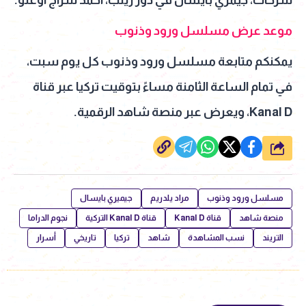
موعد عرض مسلسل ورود وذنوب
يمكنكم متابعة مسلسل ورود وذنوب كل يوم سبت،
في تمام الساعة الثامنة مساءً بتوقيت تركيا عبر قناة
Kanal D، ويعرض عبر منصة شاهد الرقمية.
شارك
مسلسل ورود وذنوب
مراد يلدريم
جيميري بايسال
منصة شاهد
قناة Kanal D
قناة Kanal D التركية
نجوم الدراما
التريند
نسب المشاهدة
شاهد
تركيا
تاريخي
أسرار