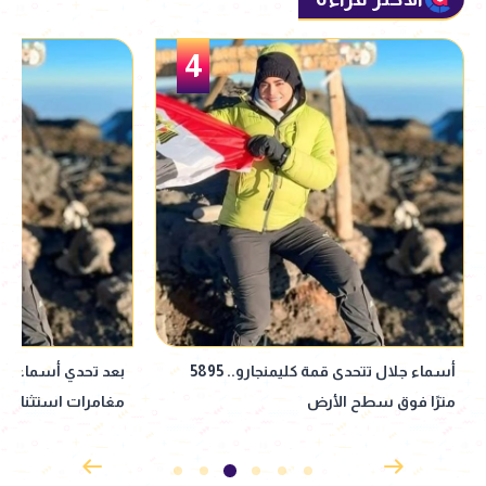
5
بعد تحدي أسماء جلال.. فنانون خاضوا
أحمد السعدني يحيي 
مغامرات استثنائية
زوجته الأولى أمل س