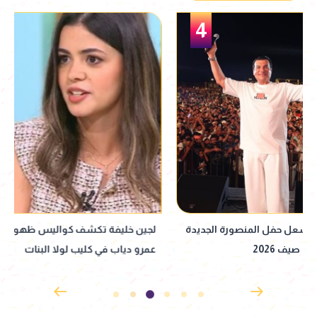
5
لجين خليفة تكشف كواليس ظهورها مع
نانسي عجرم تتألق ب
عمرو دياب في كليب لولا البنات
بالساحل الشمالي