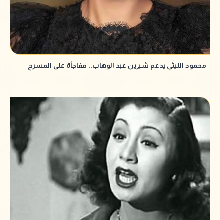
محمود الليثي يدعم شيرين عبد الوهاب.. مفاجأة على المسرح