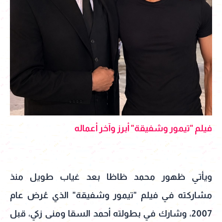
فيلم "تيمور وشفيقة" أبرز وآخر أعماله
ويأتي ظهور محمد ظاظا بعد غياب طويل منذ
مشاركته في فيلم "تيمور وشفيقة" الذي عُرض عام
2007، وشارك في بطولته أحمد السقا ومنى زكي، قبل