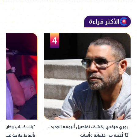
الأكثر قراءة
5
"بنت كـ ـلب وخاينة".. حمو بيكا يثير الجدل
رامي وحيد لـ كرافا
بألفاظ خارجة على المسرح
"عالم كليرمونت" الأ