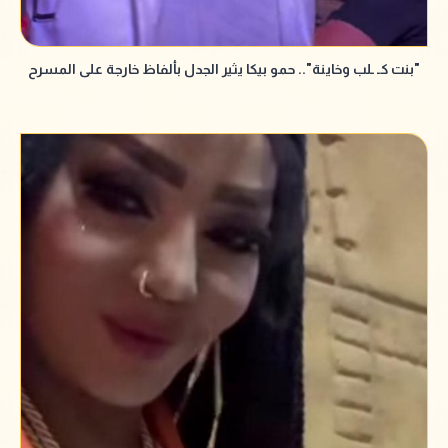
"بنت كـ ـلب وخاينة".. حمو بيكا يثير الجدل بألفاظ خارجة على المسرح