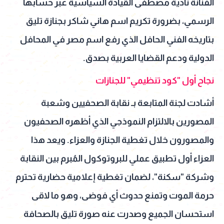
الفنانة نادية مصطفى القيادة السياسية عبر حسابها
الرسمي، بضرورة تكريم اسم هاني شاكر بجنازة تليق
بتاريخه الفني الحافل الذي رفع اسم مصر في المحافل
الدولية ودعم القضايا العربية بصدق.
نجاح أول "كود تنظيمي" للجنازات
أشادت لجنة المتابعة بـ نقابة الصحفيين وشعبة
المصورين بالالتزام النموذجي الذي أظهره الصحفيون
والمصورون خلال تغطية الجنازة والعزاء. ويعد هذا
العزاء أول تطبيق عملي للبروتوكول المُبرم بين النقابة
وشركة "سكنة"، لضمان تغطية إعلامية حضارية تحترم
حرمة الموت وتمنع حدوث أي فوضى، وهو ما لاقى
استحسان الجميع وصدرت عنه صورة تليق بالصحافة