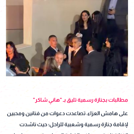
مطالبات بجنازة رسمية تليق بـ "هاني شاكر"
على هامش العزاء، تصاعدت دعوات من فنانين ومحبين
لإقامة جنازة رسمية وشعبية للراحل؛ حيث ناشدت