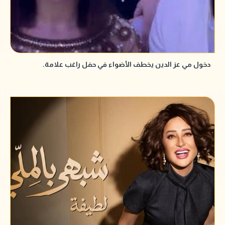
دخول مي عز الدين يخطف الأضواء في حفل راغب علامة.