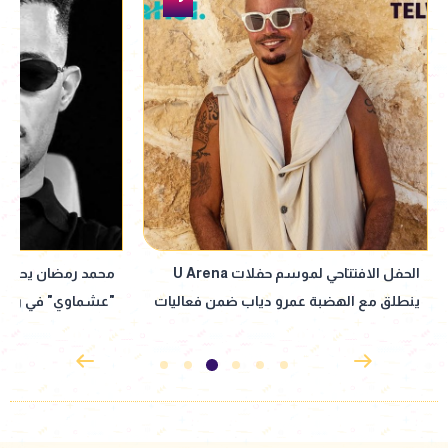
محمد رمضان يحمّس جمهوره لمسلسل
بعد نجاحها في "فهد
"عشماوي" في رمضان 2027
تعود بدور الفتاة ا
التاني"