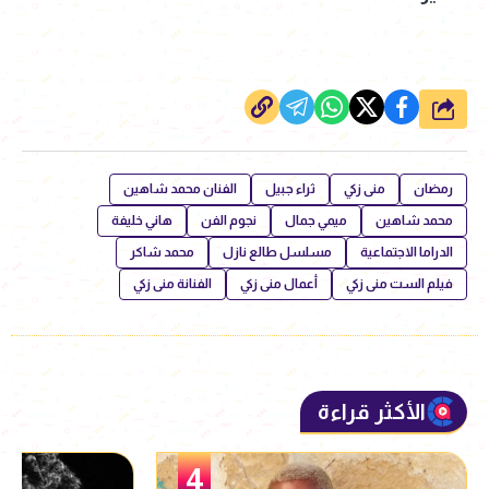
شارك
رمضان
منى زكي
ثراء جبيل
الفنان محمد شاهين
محمد شاهين
ميمي جمال
نجوم الفن
هاني خليفة
الدراما الاجتماعية
مسلسل طالع نازل
محمد شاكر
فيلم الست منى زكي
أعمال منى زكي
الفنانة منى زكي
الأكثر قراءة
5