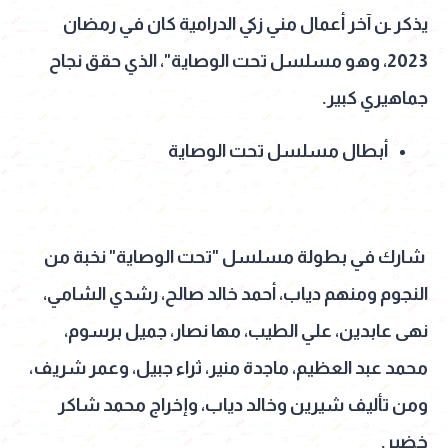
يذكر ـن آخر أعمال مني زكي الدرامية كان في رمضان
2023، وهو مسلسل تحت الوصاية"، الذي حقق نجاح
جماهيري كبير.
أبطال مسلسل تحت الوصاية
شارك في بطولة مسلسل "تحت الوصاية" نخبة من
النجوم ومنهم دياب، أحمد خالد صالح، رشدي الشامي،
نهى عابدين، علي الطيب، مها نصار، جميل برسوم،
محمد عبد العظيم، ماجدة منير، ثراء جبيل، وعمر شريف،
ومن تأليف شيرين وخالد دياب، وإخراج محمد شاكر
خضير.