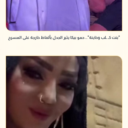
"بنت كـ ـلب وخاينة".. حمو بيكا يثير الجدل بألفاظ خارجة على المسرح