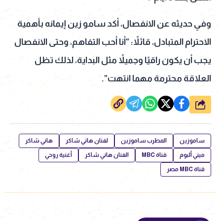
وفي حديثه عن الانفصال، أكد سامو زين إيمانه بأهمية
الاحترام المتبادل، قائلاً: "أنا أحب التفاهم، وحتى الانفصال
يجب أن يكون راقيًا وجميلاً مثل البداية، لذلك تظل
العلاقة محترمة مهما انتهت".
شارك
ساموزين
المطرب ساموزين
لفنان هاني شاكر
هاني شاكر
ميني ألبوم
قناة MBC
الفنان هاني شاكر
أغنية روحي
قناة MBC مصر