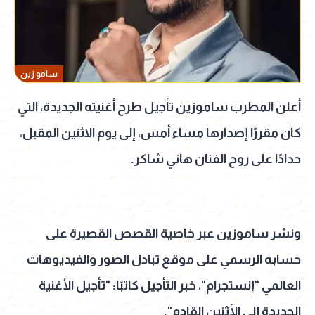
سامو زين
أعلن المطرب ساموزين تأجيل طرح أغنيته الجديدة، التي
كان مقررًا إصدارها مساء أمس، إلى يوم الاثنين المقبل،
حدادًا على روح الفنان هاني شاكر.
ونشر ساموزين عبر خاصية القصص القصيرة على
حسابه الرسمي على موقع تبادل الصور والفيديوهات
العالمي "إنستجرام"، خبر التأجيل كاتبًا: "تأجيل الأغنية
الجديدة إلى الأثنين القادم".