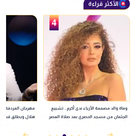
الأكثر قراءة
5
مهرجان الغردقة لسينما الشباب يكرّم حمادة
هند صبري تكشف أسلو
هلال ويطلق قسم صوت السينما
أعتذر عندما أخطئ 