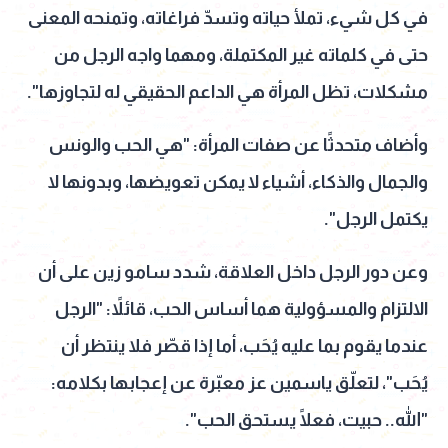
في كل شيء، تملأ حياته وتسدّ فراغاته، وتمنحه المعنى
حتى في كلماته غير المكتملة، ومهما واجه الرجل من
مشكلات، تظل المرأة هي الداعم الحقيقي له لتجاوزها".
وأضاف متحدثًا عن صفات المرأة: "هي الحب والونس
والجمال والذكاء، أشياء لا يمكن تعويضها، وبدونها لا
يكتمل الرجل".
وعن دور الرجل داخل العلاقة، شدد سامو زين على أن
الالتزام والمسؤولية هما أساس الحب، قائلاً: "الرجل
عندما يقوم بما عليه يُحَب، أما إذا قصّر فلا ينتظر أن
يُحَب"، لتعلّق ياسمين عز معبّرة عن إعجابها بكلامه:
"الله.. حبيت، فعلًا يستحق الحب".