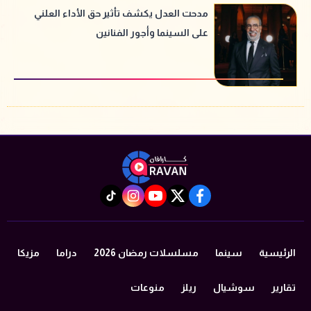
مدحت العدل يكشف تأثير حق الأداء العلني
على السينما وأجور الفنانين
instagram
tiktok
youtube
twitter
facebook
الرئيسية
سينما
مسلسلات رمضان 2026
دراما
مزيكا
تقارير
سوشيال
ريلز
منوعات