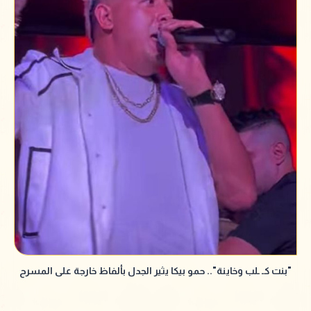
"بنت كـ ـلب وخاينة".. حمو بيكا يثير الجدل بألفاظ خارجة على المسرح