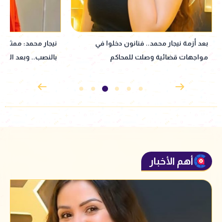
نيجار محمد: ممثل عرفني على المتهم
نبيلة عبيد تعود إ
بالنصب.. وبعد الأزمة انسحب| خاص
إذاعي جديد مأخوذ ع
القدوس
أهم الأخبار