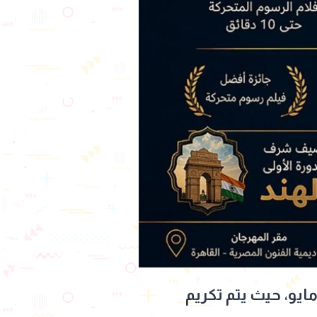
ختتم فعاليات المهرجان بحفل ختام يُقام في السادسة مساء الخميس 14 مايو، حيث يتم تكريم