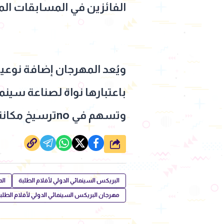
الفائزين في المسابقات ال
ويُعد المهرجان إضافة نوعية
باعتبارها نواة لصناعة سينم
وتسهم في noترسيخ مكانة القاهرة كمنصة داعمة للإبداع السينمائي على المستويين العربي والدولي.
شارك
البريكس السينمائي الدولي لأفلام الطلبة
الم
مهرجان البريكس السينمائي الدولي لأفلام الطلب