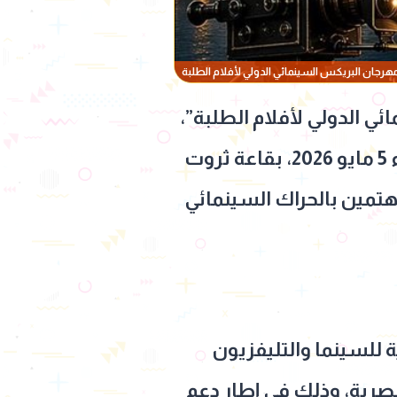
هرجان البريكس السينمائي الدولي لأفلام الطلبة
ي الدولي لأفلام الطلبة”،
حيث يُعقد مؤتمر صحفي في تمام الساعة الحادية عشرة من صباح يوم الثلاثاء 5 مايو 2026، بقاعة ثروت
هتمين بالحراك السينمائي
2، بتنظيم المدرسة العربية للسينما والتليفزيون
لمصرية، وذلك في إطار دعم