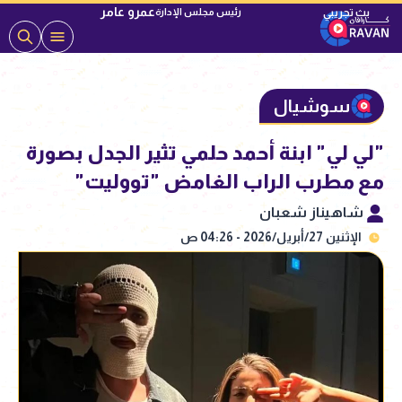
عمرو عامر
رئيس مجلس الإدارة
سوشيال
"لي لي" ابنة أحمد حلمي تثير الجدل بصورة
مع مطرب الراب الغامض "تووليت"
شاهيناز شعبان
الإثنين 27/أبريل/2026 - 04:26 ص