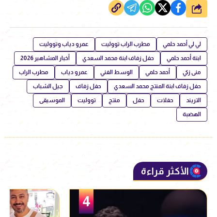
شارك
لي لي أحمد حلمي
مطرب الراب تووليت
عمرو دياب وتووليت
ابنة أحمد حلمي
حفل زفاف ابنة محمد السعدي
أخبار المشاهير 2026
منى زكي
أحمد حلمي
الوسط الفني
عمرو دياب
مطرب الراب
حفل زفاف ابنة المنتج محمد السعدي
حفل زفاف
جيل الشباب
التريند
حفلات
حفل
منتج
تووليت
الموسيقى
الهضبة
الأكثر قراءة
5