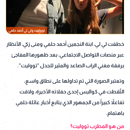
تووليت ولي لي أحمد حلمي
خطفت لي لي، ابنة النجمين أحمد حلمي ومنى زكي، الأنظار
عبر منصات التواصل الاجتماعي، بعد ظهورها المفاجئ
برفقة مغني الراب الصاعد والمثير للجدل "تووليت".
وتعتبر الصورة التي تم تداولها على نطاق واسع،
التُقطت في كواليس إحدى حفلاته الأخيرة، ولاقت
تفاعلاً كبيراً من الجمهور الذي يتابع أخبار عائلة حلمي
باهتمام.
من هو المطرب تووليت؟