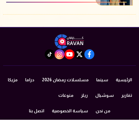
instagram
tiktok
youtube
twitter
facebook
الرئيسية
سينما
مسلسلات رمضان 2026
دراما
مزيكا
تقارير
سوشيال
ريلز
منوعات
من نحن
سياسة الخصوصية
اتصل بنا
©2024 caravan All Rights Reserved.
Powered by