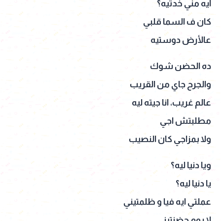
ايه مني خدتيه؟
كان ف السما قلبي
عالأرض دوستيه
ده الحضن شوك
والجرح جاي من القريب
عالم غريب، انا جيته ليه
مطلبتش اجي
ولا بمزاجي كان النصيب
ويا دنيا ليه؟
يا دنيا ليه؟
عملتي ايه فيا و ظلمتيني
لا يوم حضنتيني