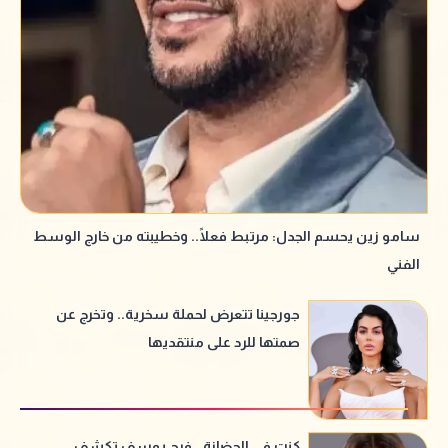
سامو زين يحسم الجدل: مرتبط فعلًا.. وخطيبته من خارج الوسط
الفني
جورجينا تتعرض لحملة سخرية.. وتخرج عن
صمتها للرد على منتقديها
كنت في الحضانة.. فرح يوسف تكشف