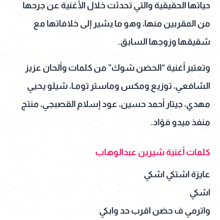
حياتها الحقيقية والتي تحدثت خلال الأغنية عن جرحها
من المقربين منها، وهو ما يشير إلى خلافاتها مع
شقيقها وزوجها السابق.
وتعتبر أغنية “الحضن شوك” من كلمات وألحان عزيز
الشافعي، توزيع ومكس وماستر تومـا، شيلو يحيي
مهدي، جيتار أحمد حسين، عود إسلام القصبجي، منتج
منفذ ميدو فؤاد.
كلمات أغنية شيرين عبدالوهاب
عايزة اشتكي اشكي
اشكي
واترمي ف حضن اقرب حد وابكي