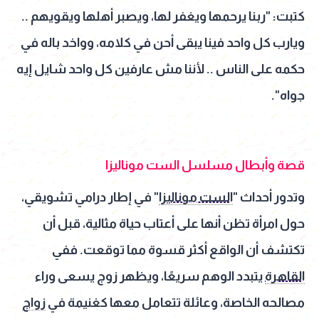
كتبت: "ربنا يرحمها ويغفر لها، ويصبر أهلها ويقويهم ..
ويارب كل واحد فينا يبقى أحن في كلامه، وواخد باله في
حكمه على الناس .. لأننا مش عارفين كل واحد شايل إيه
جواه".
قصة وأبطال مسلسل الست موناليزا
وتدور أحداث "
الست موناليزا
" في إطار درامي تشويقي،
حول امرأة تظن أنها على أعتاب حياة مثالية، قبل أن
تكتشف أن الواقع أكثر قسوة مما توقعت. ففي
القاهرة
يتبدد الوهم سريعًا، ويظهر زوج يسعى وراء
مصالحه الخاصة، وعائلة تتعامل معها كغنيمة في
زواج