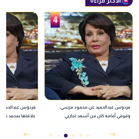
الأكثر قراءة
5
فردوس عبدالحميد تكشف سر استمرار
أزمة تلاحق أغنية "أنا
علاقتها بمحمد فاضل: التوافق الفكري أهم
مطربتين إسرائيليتي
من العاطفة
مصري