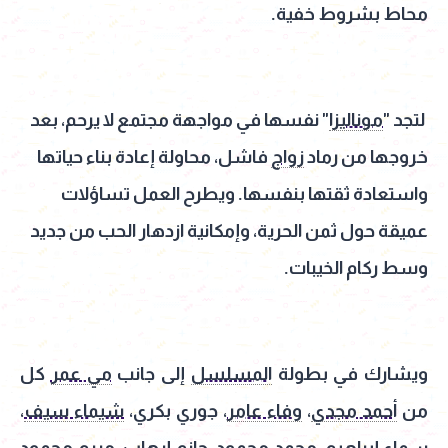
محاط بشروط خفية.
لتجد "
موناليزا
" نفسها في مواجهة مجتمع لا يرحم، بعد
خروجها من رماد
زواج
فاشل، محاولة إعادة بناء حياتها
واستعادة ثقتها بنفسها. ويطرح العمل تساؤلات
عميقة حول ثمن الحرية، وإمكانية ازدهار الحب من جديد
وسط ركام الخيبات.
ويشارك في بطولة
المسلسل
إلى جانب
مي عمر
كل
من
أحمد مجدي
،
وفاء عامر
، جوري بكري،
شيماء سيف
،
سماء إبراهيم
،
محمد محمود
،
حازم إيهاب
،
مريم محمود