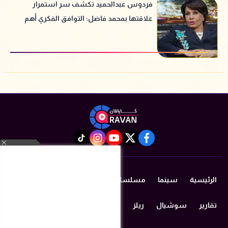
فردوس عبدالحميد تكشف سر استمرار
علاقتها بمحمد فاضل: التوافق الفكري أهم
من العاطفة
instagram
tiktok
youtube
twitter
facebook
الرئيسية
سينما
مسلسلات رمضان 2026
دراما
مزيكا
تقارير
سوشيال
ريلز
منوعات