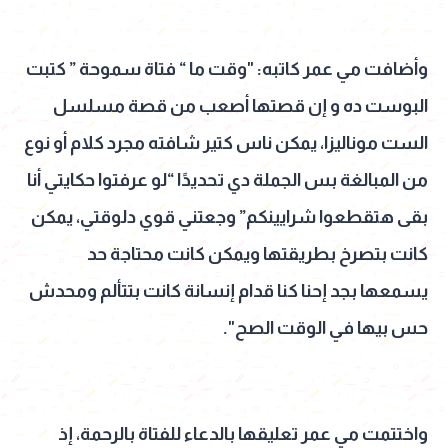
وأضافت مي عمر كاتبه: "وقت ما “ فتاة سموحة ” كتبت
البوست ده و إن قصتها أصعب من قصة مسلسل
الست موناليزا، يمكن ناس كتير شافته مجرد كلام أو نوع
من المبالغة بس الجملة دي تحديدًا “لو عرفتوا حكايتي أنا
بقى هتقطعوا شرايينكم” وجعتني قوي دلوقتي، يمكن
كانت بتصرخ بطريقتها ويمكن كانت محتاجة حد
يسمعها بجد إحنا كنا قدام إنسانة كانت بتتألم ومحدش
حس بيها في الوقت الصح".
واختتمت مي عمر تعليقها بالدعاء للفتاة بالرحمة، إذ