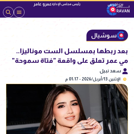
عمرو عامر
رئيس مجلس الإدارة
سوشيال
بعد ربطها بمسلسل الست موناليزا..
مي عمر تعلق على واقعة "فتاة سموحة"
سعد نبيل
الإثنين 13/أبريل/2026 - 01:17 م