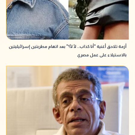
أزمة تلاحق أغنية "أنا كذاب.. لأ لأ؟" بعد اتهام مطربتين إسرائيليتين
بالاستيلاء على عمل مصري