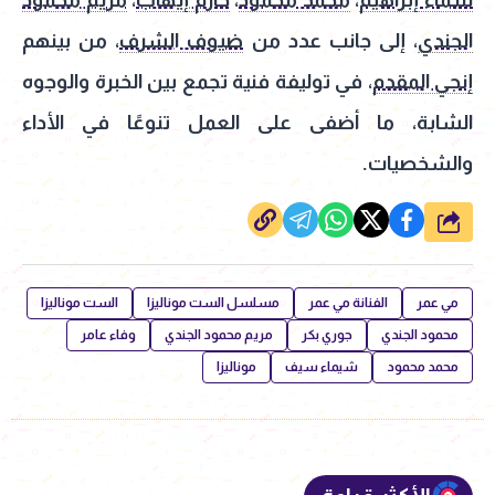
الجندي
، إلى جانب عدد من
ضيوف الشرف
، من بينهم
إنجي المقدم
، في توليفة فنية تجمع بين الخبرة والوجوه
الشابة، ما أضفى على العمل تنوعًا في الأداء
والشخصيات.
شارك
مي عمر
الفنانة مي عمر
مسلسل الست موناليزا
الست موناليزا
محمود الجندي
جوري بكر
مريم محمود الجندي
وفاء عامر
محمد محمود
شيماء سيف
موناليزا