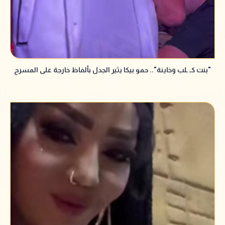
"بنت كـ ـلب وخاينة".. حمو بيكا يثير الجدل بألفاظ خارجة على المسرح