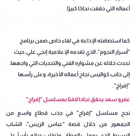
أعماله التي حققت نجاحًا كبيرًا.
كما استضافته الإذاعة في لقاء خاص ضمن برنامج
"أسرار النجوم"، الذي تقدمه الإعلامية إنجي علي، حيث
تحدث خلاله عن مشواره الفني والتحديات التي واجهها،
إلى جانب كواليس نجاح أعماله الأخيرة، وعلى رأسها
"إفراج".
عمرو سعد يحقق نجاحا لافتا بمسلسل "إفراج"
نجح مسلسل "إفراج" في جذب قطاع واسع من
الجمهور من خلال قصة "عباس الريس"، الشاب
البسيط الذي يعمل بالمطار، وتنقلب حياته رأساً على