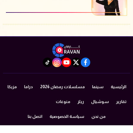
instagram
tiktok
youtube
twitter
facebook
الرئيسية
سينما
مسلسلات رمضان 2026
دراما
مزيكا
تقارير
سوشيال
ريلز
منوعات
من نحن
سياسة الخصوصية
اتصل بنا
©2024 caravan All Rights Reserved.