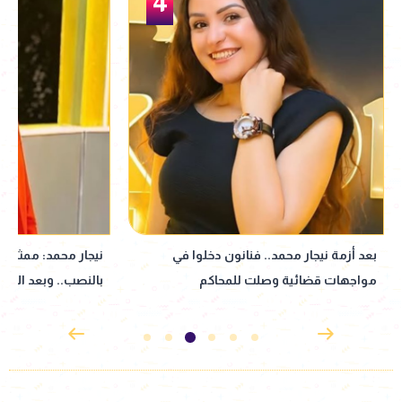
5
نيجار محمد: ممثل عرفني على المتهم
نبيلة عبيد تعود إ
بالنصب.. وبعد الأزمة انسحب| خاص
إذاعي جديد مأخوذ ع
القدوس